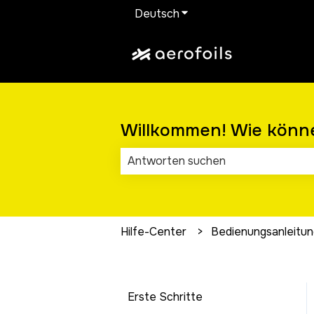
Deutsch
Untermenü für Übersetz
Willkommen! Wie könne
Es gibt keine Vorschläge, da das Su
Hilfe-Center
Bedienungsanleitun
Erste Schritte